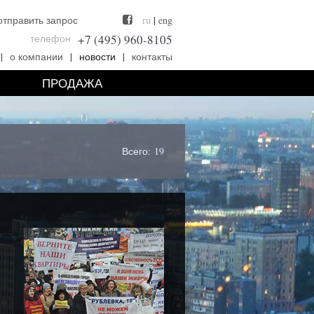
отправить запрос
ru
|
eng
телефон
+7 (495) 960-8105
|
о компании
|
новости
|
контакты
ПРОДАЖА
Всего: 19