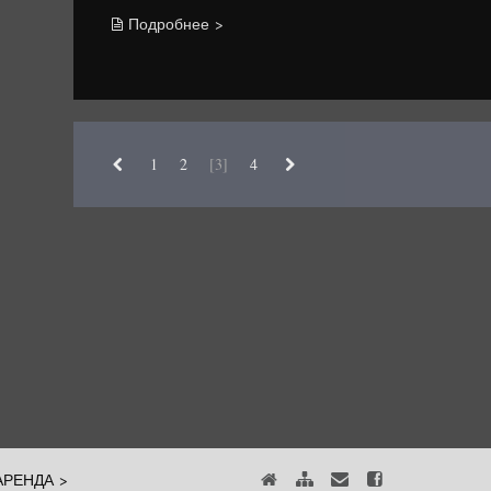
Подробнее >
1
2
[3]
4
АРЕНДА >