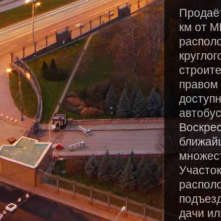
Продаёт
км от М
располо
круглог
строите
правом 
доступн
автобус
Воскрес
ближай
множес
Участок
располо
подъезд
дачи ил