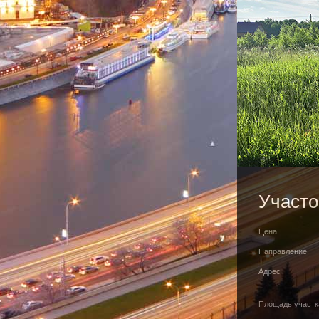
Участо
Цена
Направление
Адрес
Площадь участк