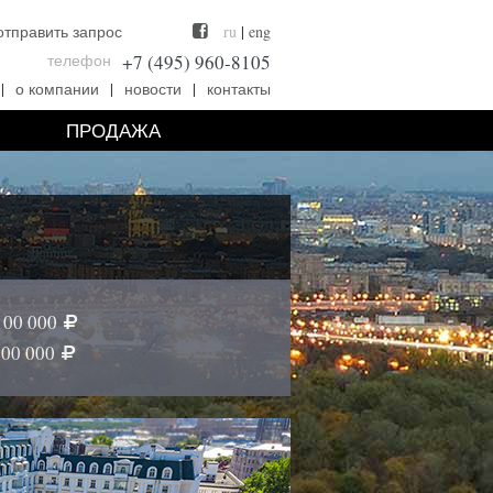
отправить запрос
ru
|
eng
телефон
+7 (495) 960-8105
|
о компании
|
новости
|
контакты
ПРОДАЖА
100 000
200 000