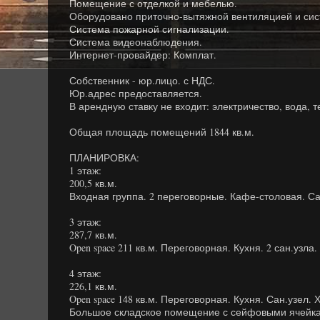
Помещение с отделкой и мебелью.
Оборудовано приточно-вытяжной вентиляцией и си
Система пожарной сигнализации.
Система видеонаблюдения.
Интернет-провайдер: Комплат.
Собственник - юр.лицо. с НДС.
Юр.адрес предоставляется.
В арендную ставку не входит: электричество, вода, 
Общая площадь помещений 1844 кв.м.
ПЛАНИРОВКА:
1 этаж:
200,5 кв.м.
Входная группа. 2 переговорные. Кафе-столовая. Са
3 этаж:
287,7 кв.м.
Open space 211 кв.м. Переговорная. Кухня. 2 сан.узла
4 этаж:
226,1 кв.м.
Open space 148 кв.м. Переговорная. Кухня. Сан.узел. 
Большое складское помещение с сейфовыми ячейк