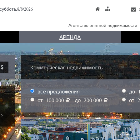
суббота,8/8/2026
Агентство элитной недвижимости
АРЕНДА
Коммерческая недвижимость
все предложения
до
от
100 000
до
200 000
от
 >