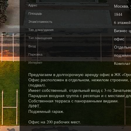
Адрес
Москва, 
Площадь
1844
Этаж/этажность
6 этажей
Тип дома/здания
Бизнес ц
Тип помещения
офис
Вход
Отдельн
Парковка
подземн
Интернет
Комплат
Предлагаем в долгосрочную аренду офис в ЖК «Opera
Офис расположен в отдельном, нежилом строении, з
(подвал).
Имеет собственный, отдельный вход с 3-го Зачатьев
Парадная входная группа с ресепшн и с местами дл
Собственная терраса с панорамными видами.
ЛИФТ.
Подземный гараж.
Офис на 200 рабочих мест.