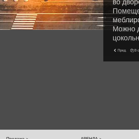
во двор
Помещен
меблиро
Можно д
цокольн
Пред.
В 
Продажа >
АРЕНДА >