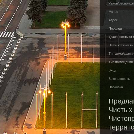
Район/располож
Метро
Адрес
Площадь
Удалённость от
Этаж/этажность
Тип дома/здани
Тип помещения
Вход
Безопасность
Парковка
Предлаг
Чистых 
Чистопр
террито