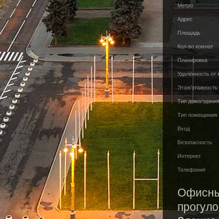
Метро
Адрес
Площадь
Кол-во комнат
Планировка
Удалённость от
Этаж/этажность
Тип дома/здани
Тип помещения
Вход
Безопасность
Интернет
Телефония
Офисный
прогуло