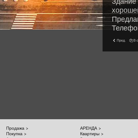
Здание 
хорошей
Предлаг
Телефо
Пред.
В 
Продажа >
АРЕНДА >
Покупка >
Квартиры >