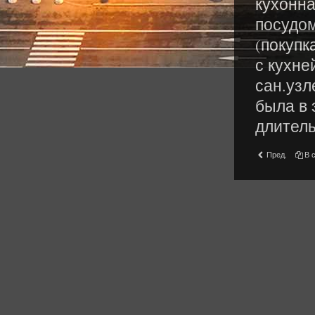
кухонна
посудо
(покупк
с кухне
сан.узл
была в 
длитель
Пред.
В 