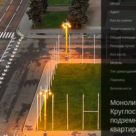
Метро
Адрес
Кол-во комнат
Этаж/этажность
Общая площадь
Площадь кухни
Кол-во c/у
Мебель
Тип дома/здани
Парковка
Безопасность
Моноли
Круглос
подземн
квартир